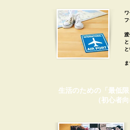
ワ
フ
渡
と
​
ま
生活のための「最低限
（初心者向