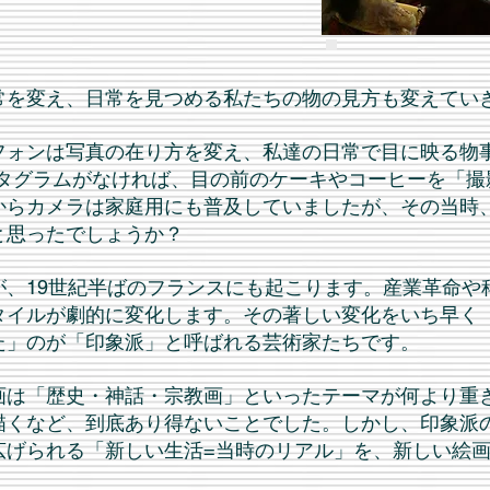
常を変え、日常を見つめる私たちの物の見方も変えてい
フォンは写真の在り方を変え、私達の日常で目に映る物
インスタグラムがなければ、目の前のケーキやコーヒーを「
からカメラは家庭用にも普及していましたが、その当時
と思ったでしょうか？
が、19世紀半ばのフランスにも起こります。産業革命や
タイルが劇的に変化します。その著しい変化をいち早く
た」のが「印象派」と呼ばれる芸術家たちです。
画は「歴史・神話・宗教画」といったテーマが何より重
描くなど、到底あり得ないことでした。しかし、印象派
広げられる「新しい生活=当時のリアル」を、新しい絵