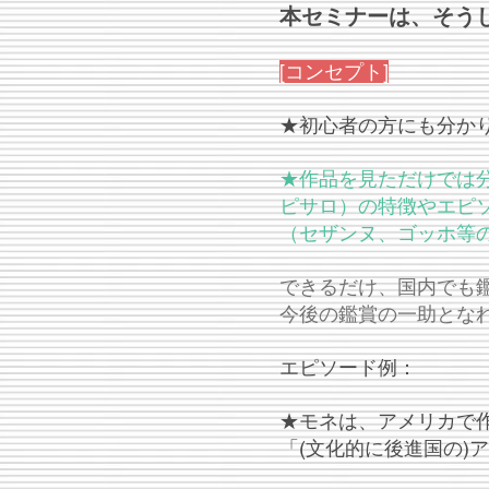
本セミナーは、そう
​[コンセプト]
★初心者の方にも分か
★作品を見ただけでは
ピサロ）の特徴やエピ
（セザンヌ、ゴッホ等
できるだけ、国内でも
今後の鑑賞の一助とな
エピソード例：
★モネは、アメリカで
「(文化的に後進国の)