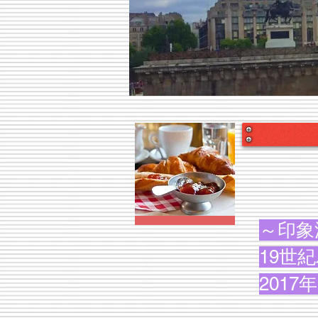
～印象
19世
​201