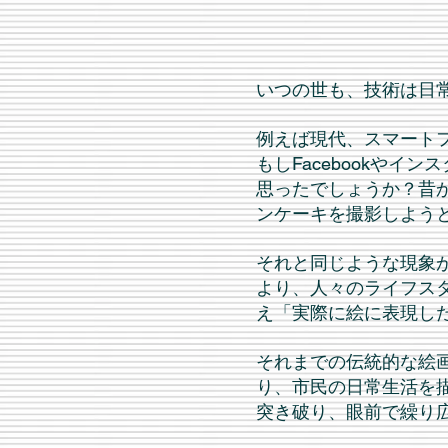
いつの世も、技術は日
例えば現代、スマート
もしFacebookや
思ったでしょうか？昔
ンケーキを撮影しよう
それと同じような現象
より、人々のライフス
え「実際に絵に表現し
それまでの伝統的な絵
り、市民の日常生活を
突き破り、眼前で繰り